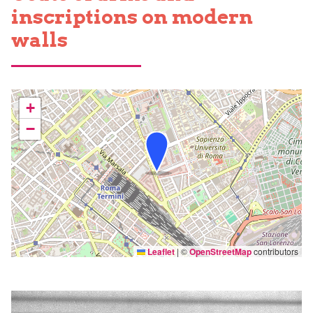
inscriptions on modern
walls
+
−
Leaflet
|
©
OpenStreetMap
contributors