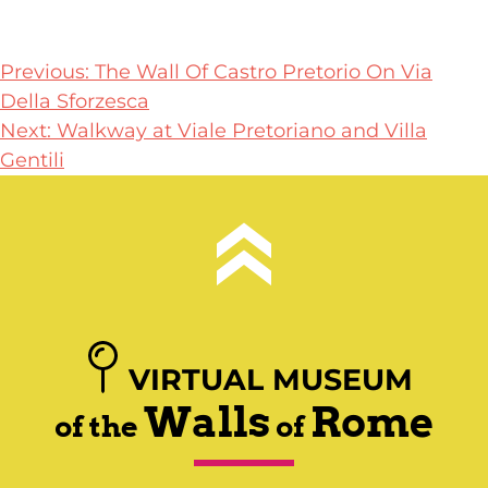
Post
Previous:
The Wall Of Castro Pretorio On Via
Della Sforzesca
navigation
Next:
Walkway at Viale Pretoriano and Villa
Gentili
VIRTUAL MUSEUM
Walls
Rome
of the
of