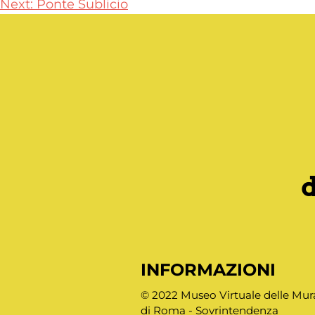
Next:
Ponte Sublicio
articoli
INFORMAZIONI
© 2022 Museo Virtuale delle Mur
di Roma - Sovrintendenza