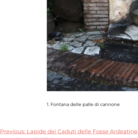
1. Fontana delle palle di cannone
Navigazione
Previous:
Lapide dei Caduti delle Fosse Ardeatine,