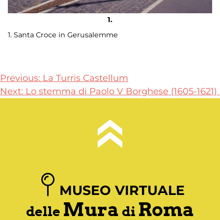
1. Santa Croce in Gerusalemme
Navigazione
Previous:
La Turris Castellum
Next:
Lo stemma di Paolo V Borghese (1605-1621)
articoli
MUSEO VIRTUALE
Mura
Roma
delle
di