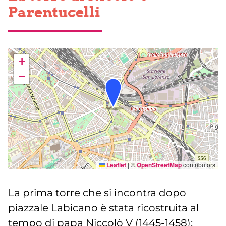
Parentucelli
+
−
Leaflet
|
©
OpenStreetMap
contributors
La prima torre che si incontra dopo
piazzale Labicano è stata ricostruita al
tempo di papa Niccolò V (1445-1458);