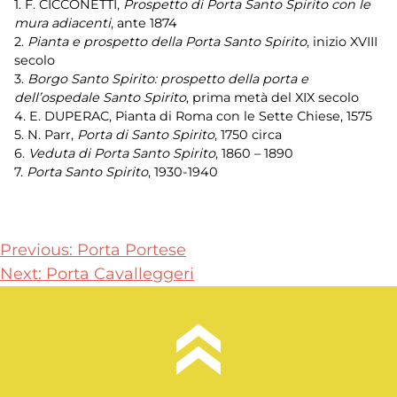
1. F. CICCONETTI,
Prospetto di Porta Santo Spirito con le
mura adiacenti
, ante 1874
2.
Pianta e prospetto della Porta Santo Spirito
, inizio XVIII
secolo
3.
Borgo Santo Spirito: prospetto della porta e
dell’ospedale Santo Spirito
, prima metà del XIX secolo
4. E. DUPERAC, Pianta di Roma con le Sette Chiese, 1575
5. N. Parr,
Porta di Santo Spirito
, 1750 circa
6.
Veduta di Porta Santo Spirito
, 1860 – 1890
7.
Porta Santo Spirito
, 1930-1940
Navigazione
Previous:
Porta Portese
Next:
Porta Cavalleggeri
articoli