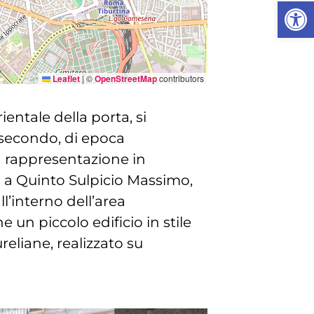
Apri la
Leaflet
|
©
OpenStreetMap
contributors
ientale della porta, si
 secondo, di epoca
n rappresentazione in
ito a Quinto Sulpicio Massimo,
l’interno dell’area
un piccolo edificio in stile
eliane, realizzato su