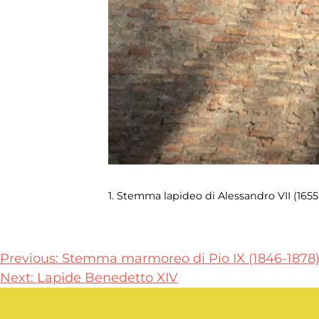
1. Stemma lapideo di Alessandro VII (1655
Navigazione
Previous:
Stemma marmoreo di Pio IX (1846-1878
Next:
Lapide Benedetto XIV
articoli