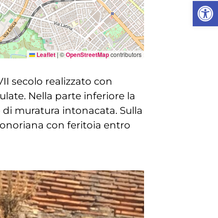
Apri la
Leaflet
|
©
OpenStreetMap
contributors
I secolo realizzato con
late. Nella parte inferiore la
e di muratura intonacata. Sulla
è onoriana con feritoia entro