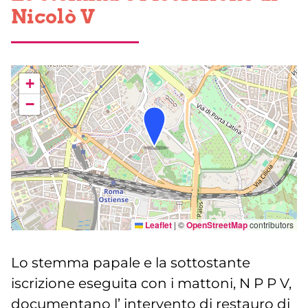
Nicolò V
+
−
Leaflet
|
©
OpenStreetMap
contributors
Lo stemma papale e la sottostante
iscrizione eseguita con i mattoni, N P P V,
documentano l’ intervento di restauro di