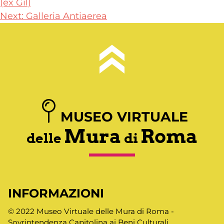
(ex Gil)
articoli
Next:
Galleria Antiaerea
MUSEO VIRTUALE
Mura
Roma
delle
di
INFORMAZIONI
© 2022 Museo Virtuale delle Mura di Roma -
Sovrintendenza Capitolina ai Beni Culturali