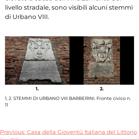
livello stradale, sono visibili alcuni stemmi
di Urbano VIII.
1, 2. STEMMI DI URBANO VIII BARBERINI. Fronte civico n.
11
Navigazione
Previous:
Casa della Gioventù Italiana del Littorio