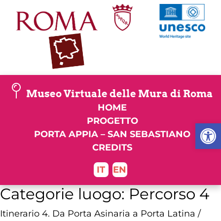
Skip
to
content
Museo Virtuale delle Mura di Roma
HOME
PROGETTO
Apri la
PORTA APPIA – SAN SEBASTIANO
CREDITS
IT
EN
Categorie luogo:
Percorso 4
Itinerario 4. Da Porta Asinaria a Porta Latina /