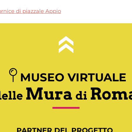
fornice di piazzale Appio
MUSEO VIRTUALE
Mura
Rom
delle
di
PARTNER DEL PROGETTO