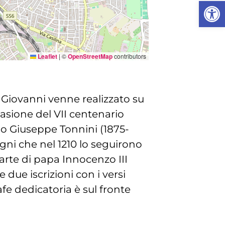
Apri la
Leaflet
|
©
OpenStreetMap
contributors
 Giovanni venne realizzato su
casione del VII centenario
ano Giuseppe Tonnini (1875-
agni che nel 1210 lo seguirono
arte di papa Innocenzo III
 due iscrizioni con i versi
afe dedicatoria è sul fronte