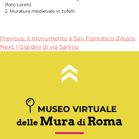
(foto Loreti)
2. Muratura medievale in tufelli
Navigazione
Previous:
Il monumento a San Francesco d’Assisi
Next:
I Giardini di via Sannio
articoli
MUSEO VIRTUALE
Mura
Roma
delle
di