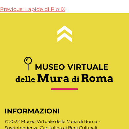
Navigazione
Previous:
Lapide di Pio IX
articoli
MUSEO VIRTUALE
Mura
Roma
delle
di
INFORMAZIONI
© 2022 Museo Virtuale delle Mura di Roma -
Sovrintendenza Capitolina ai Beni Culturali