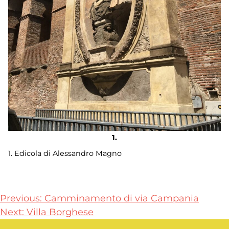
1. Edicola di Alessandro Magno
Navigazione
Previous:
Camminamento di via Campania
Next:
Villa Borghese
articoli