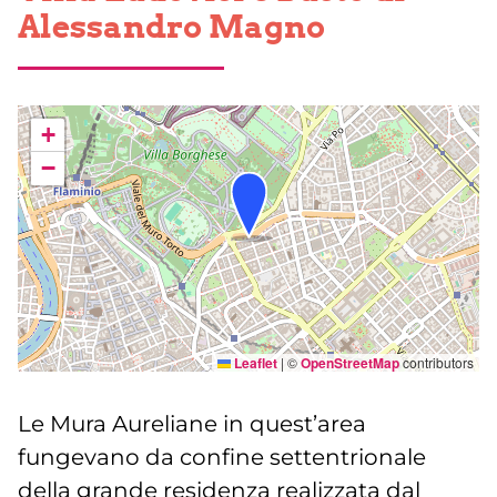
Alessandro Magno
+
−
Leaflet
|
©
OpenStreetMap
contributors
Le Mura Aureliane in quest’area
fungevano da confine settentrionale
della grande residenza realizzata dal